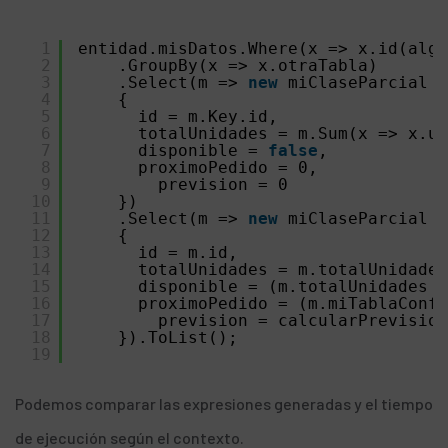
1
entidad.misDatos.Where(x => x.id(algu
2
.GroupBy(x => x.otraTabla)
3
.Select(m => 
new
miClaseParcial
4
{
5
id = m.Key.id,
6
totalUnidades = m.Sum(x => x.u
7
disponible = 
false
,
8
proximoPedido = 0,
9
prevision = 0
10
})
11
.Select(m => 
new
miClaseParcial
12
{
13
id = m.id,
14
totalUnidades = m.totalUnidades
15
disponible = (m.totalUnidades >
16
proximoPedido = (m.miTablaConfi
17
prevision = calcularPrevision
18
}).ToList();
19
Podemos comparar las expresiones generadas y el tiempo
de ejecución según el contexto.