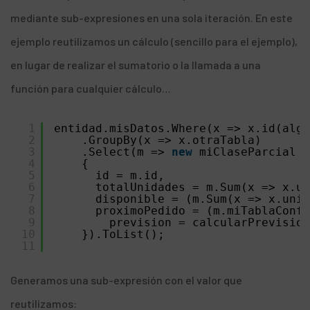
mediante sub-expresiones en una sola iteración. En este
ejemplo reutilizamos un cálculo (sencillo para el ejemplo),
en lugar de realizar el sumatorio o la llamada a una
función para cualquier cálculo…
1
entidad.misDatos.Where(x => x.id(algu
2
.GroupBy(x => x.otraTabla)
3
.Select(m => 
new
miClaseParcial
4
{
5
id = m.id,
6
totalUnidades = m.Sum(x => x.u
7
disponible = (m.Sum(x => x.unid
8
proximoPedido = (m.miTablaConfi
9
prevision = calcularPrevision
10
}).ToList();
11
Generamos una sub-expresión con el valor que
reutilizamos: