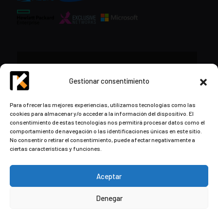
CONTACTO
Gestionar consentimiento
+34 948 57 16 18
Para ofrecer las mejores experiencias, utilizamos tecnologías como las
cookies para almacenar y/o acceder a la información del dispositivo. El
contacto@kds.cloud
consentimiento de estas tecnologías nos permitirá procesar datos como el
www.kds.cloud
comportamiento de navegación o las identificaciones únicas en este sitio.
No consentir o retirar el consentimiento, puede afectar negativamente a
Plaza Libertad 8
Entreplanta, Oficina
ciertas características y funciones.
3,
31004 Pamplona,
Navarra, España
Aceptar
Denegar
© Copyright
2026
by Kaizen Development Solutions ·
Aviso
Legal
·
Política de privacidad y cookies