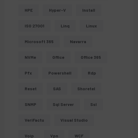
HPE
Hyper-V
Install
ISO 27001
Linq
Linux
Microsoft 365
Navarra
NVMe
Office
Office 365
Pfx
Powershell
Rdp
Reset
SAS
Shoretel
SNMP
Sql Server
Ssl
VeriFactu
Visual Studio
Voip
Vpn
WCF